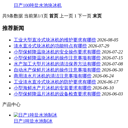
日产100吨盐水池块冰机
共9条数据
当前第1/1页
首页
上一页
1
下一页
末页
推荐新闻
工业大型直冷式块冰机的维护要求有哪些
2026-08-05
淡水直冷式块冰机的功能特点有哪些
2026-07-29
小型保鲜降温块冰机的安全操作要求有哪些
2026-07-22
小型保鲜降温块冰机的操作注意事项有哪些
2026-07-15
水产加工大型片冰机的清洁保养方法有哪些
2026-07-08
自动水产保鲜片冰机的操作注意事项有哪些
2026-06-30
商用淡水片冰机的清洁注意事项有哪些
2026-06-24
工业淡水直冷式块冰机的防护要求有哪些
2026-06-17
小型海鲜水产片冰机的安装要求有哪些
2026-06-10
小型保鲜降温片冰机的设备检查要求有哪些
2026-06-03
产品中心
日产1吨盐水池制冰