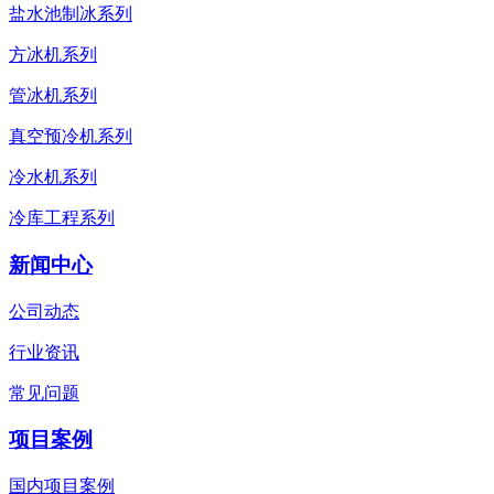
盐水池制冰系列
方冰机系列
管冰机系列
真空预冷机系列
冷水机系列
冷库工程系列
新闻中心
公司动态
行业资讯
常见问题
项目案例
国内项目案例