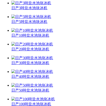
日产3吨盐水池块冰机
日产5吨盐水池块冰机
日产10吨盐水池块冰机
日产20吨盐水池块冰机
日产30吨盐水池块冰机
日产40吨盐水池块冰机
日产50吨盐水池块冰机
日产100吨盐水池块冰机