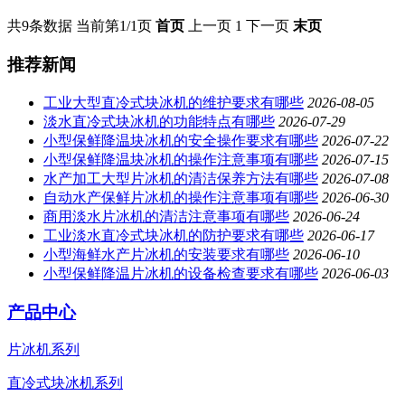
共9条数据
当前第1/1页
首页
上一页
1
下一页
末页
推荐新闻
工业大型直冷式块冰机的维护要求有哪些
2026-08-05
淡水直冷式块冰机的功能特点有哪些
2026-07-29
小型保鲜降温块冰机的安全操作要求有哪些
2026-07-22
小型保鲜降温块冰机的操作注意事项有哪些
2026-07-15
水产加工大型片冰机的清洁保养方法有哪些
2026-07-08
自动水产保鲜片冰机的操作注意事项有哪些
2026-06-30
商用淡水片冰机的清洁注意事项有哪些
2026-06-24
工业淡水直冷式块冰机的防护要求有哪些
2026-06-17
小型海鲜水产片冰机的安装要求有哪些
2026-06-10
小型保鲜降温片冰机的设备检查要求有哪些
2026-06-03
产品中心
片冰机系列
直冷式块冰机系列