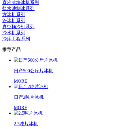
直冷式块冰机系列
盐水池制冰系列
方冰机系列
管冰机系列
真空预冷机系列
冷水机系列
冷库工程系列
推荐产品
日产500公斤片冰机
MORE
日产2吨片冰机
MORE
2.5吨片冰机