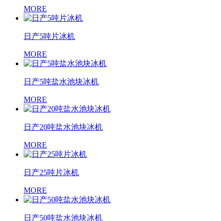
MORE
日产5吨片冰机
MORE
日产5吨盐水池块冰机
MORE
日产20吨盐水池块冰机
MORE
日产25吨片冰机
MORE
日产50吨盐水池块冰机