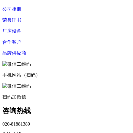
公司相册
荣誉证书
厂房设备
合作客户
品牌供应商
手机网站（扫码）
扫码加微信
咨询热线
020-81881389