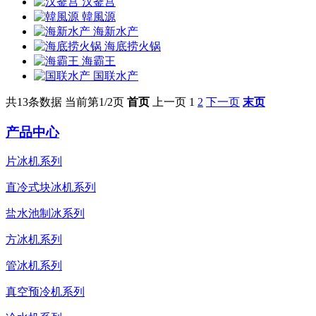
汉釜宫
韓風源
海新水产
海底捞火锅
海霸王
国联水产
共13条数据
当前第1/2页
首页
上一页
1
2
下一页
末页
产品中心
片冰机系列
直冷式块冰机系列
盐水池制冰系列
方冰机系列
管冰机系列
真空预冷机系列