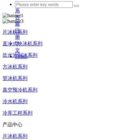
联
系
杏
耀
注
片冰机系列
册
直冷式块冰机系列
中
文
盐水池制冰系列
Enlish
方冰机系列
管冰机系列
真空预冷机系列
冷水机系列
冷库工程系列
产品中心
片冰机系列