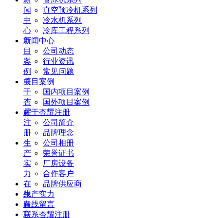
闻
真空预冷机系列
中
冷水机系列
心
冷库工程系列
项
新闻中心
目
公司动态
案
行业资讯
例
常见问题
关
项目案例
于
国内项目案例
杏
国外项目案例
耀
关于杏耀注册
注
公司简介
册
品牌理念
生
公司相册
产
荣誉证书
实
厂房设备
力
合作客户
在
品牌供应商
线
生产实力
留
在线留言
言
联系杏耀注册