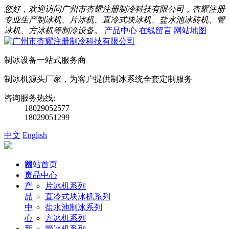
您好，欢迎访问广州市杏耀注册制冷科技有限公司，杏耀注册
专业生产制冰机、片冰机、直冷式块冰机、盐水池冰砖机、管
冰机、方冰机等制冷设备。
产品中心
在线留言
网站地图
制冰设备一站式服务商
制冰机源头厂家，为客户提供制冰系统全套定制服务
咨询服务热线:
18029052577
18029051299
中文
English
首
网站首页
页
产品中心
产
片冰机系列
品
直冷式块冰机系列
中
盐水池制冰系列
心
方冰机系列
新
管冰机系列