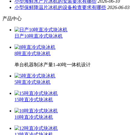
小型海鲜水产片冰机的安装要求有哪些
2026-06-10
小型保鲜降温片冰机的设备检查要求有哪些
2026-06-03
产品中心
日产10吨直冷式块冰机
8吨直冷式块冰机
单台机器制冰产量1-40吨一体机设计
5吨直冷式块冰机
15吨直冷式块冰机
10吨直冷式块冰机
12吨直冷式块冰机