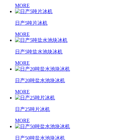
MORE
日产5吨片冰机
MORE
日产5吨盐水池块冰机
MORE
日产20吨盐水池块冰机
MORE
日产25吨片冰机
MORE
日产50吨盐水池块冰机