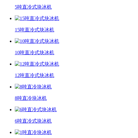
5吨直冷式块冰机
15吨直冷式块冰机
10吨直冷式块冰机
12吨直冷式块冰机
8吨直冷块冰机
6吨直冷式块冰机