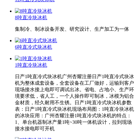
8吨直冷块冰机
集制冷、制冰设备开发、研究设计、生产加工为一体
6吨直冷式块冰机
1吨直冷块冰机
日产1吨直冷式块冰机广州杏耀注册日产1吨直冷式块冰
机为整体成套设备，全套设备在工厂做好，运输到客户
现场接水接上电即可调试出冰。省电、占地小、生产环
境要求低，省人工，一个人操作即可制冰，冰模为铝合
金材质，经久耐用不生锈。日产1吨直冷式块冰机参数
表：日产1吨直冷式块冰机现场布局图：1吨直冷块冰机
的冰块应用：广州杏耀注册1吨直冷式块冰机的特点：
1、单台机器制冰产量1吨~30吨一体机设计，拉到现场
接水接电即可开机