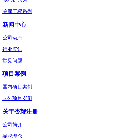
冷库工程系列
新闻中心
公司动态
行业资讯
常见问题
项目案例
国内项目案例
国外项目案例
关于杏耀注册
公司简介
品牌理念