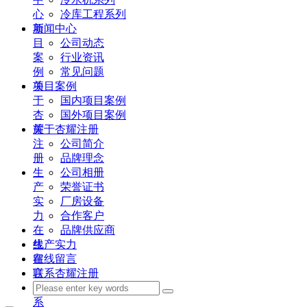
心
冷库工程系列
项
新闻中心
目
公司动态
案
行业资讯
例
常见问题
关
项目案例
于
国内项目案例
杏
国外项目案例
耀
关于杏耀注册
注
公司简介
册
品牌理念
生
公司相册
产
荣誉证书
实
厂房设备
力
合作客户
在
品牌供应商
线
生产实力
留
在线留言
言
联系杏耀注册
联
系