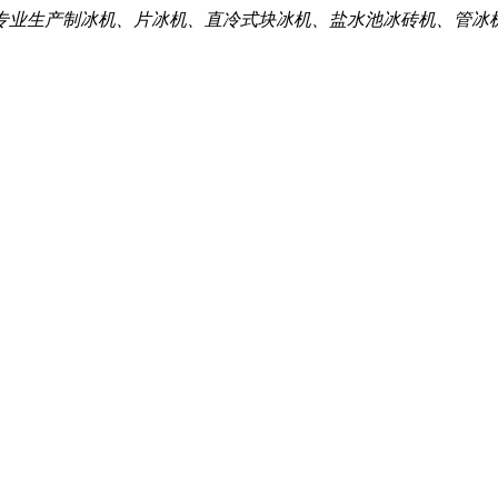
专业生产制冰机、片冰机、直冷式块冰机、盐水池冰砖机、管冰