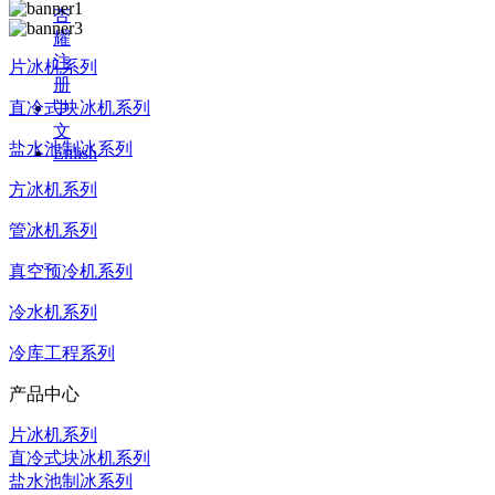
杏
耀
注
片冰机系列
册
直冷式块冰机系列
中
文
盐水池制冰系列
Enlish
方冰机系列
管冰机系列
真空预冷机系列
冷水机系列
冷库工程系列
产品中心
片冰机系列
直冷式块冰机系列
盐水池制冰系列