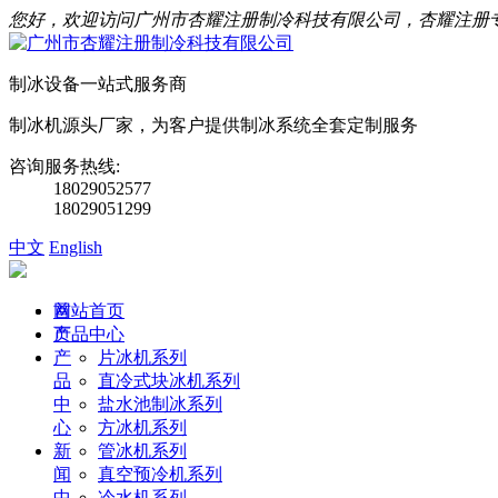
您好，欢迎访问广州市杏耀注册制冷科技有限公司，杏耀注册
制冰设备一站式服务商
制冰机源头厂家，为客户提供制冰系统全套定制服务
咨询服务热线:
18029052577
18029051299
中文
English
首
网站首页
页
产品中心
产
片冰机系列
品
直冷式块冰机系列
中
盐水池制冰系列
心
方冰机系列
新
管冰机系列
闻
真空预冷机系列
中
冷水机系列