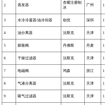
杏耀注册制
蒸发器
广州
2
1
冰
3
水冷冷凝器/油冷却器
创优
深圳
1
4
油分离器
法斯克
天津
1
5
膨胀阀
丹佛斯
丹麦
1
6
干燥过滤器
法斯克
天津
1
7
电磁阀
鸿森
浙江
1
8
气液分离器
法斯克
天津
1
9
吸气过滤器
法斯克
天津
1