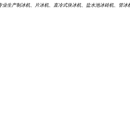
专业生产制冰机、片冰机、直冷式块冰机、盐水池冰砖机、管冰