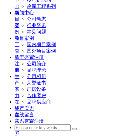
心
冷库工程系列
项
新闻中心
目
公司动态
案
行业资讯
例
常见问题
关
项目案例
于
国内项目案例
杏
国外项目案例
耀
关于杏耀注册
注
公司简介
册
品牌理念
生
公司相册
产
荣誉证书
实
厂房设备
力
合作客户
在
品牌供应商
线
生产实力
留
在线留言
言
联系杏耀注册
联
系