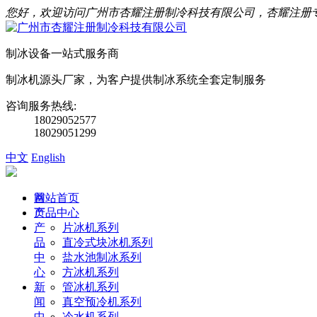
您好，欢迎访问广州市杏耀注册制冷科技有限公司，杏耀注册
制冰设备一站式服务商
制冰机源头厂家，为客户提供制冰系统全套定制服务
咨询服务热线:
18029052577
18029051299
中文
English
首
网站首页
页
产品中心
产
片冰机系列
品
直冷式块冰机系列
中
盐水池制冰系列
心
方冰机系列
新
管冰机系列
闻
真空预冷机系列
中
冷水机系列