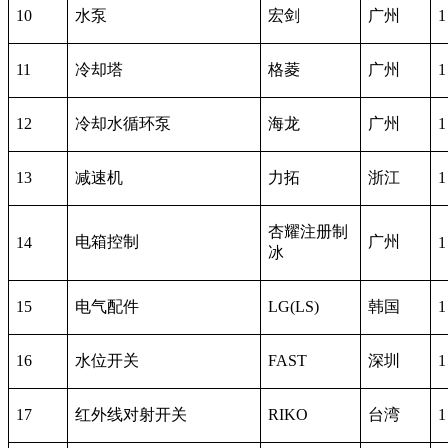
10
水泵
宏剑
广州
1
11
冷却塔
格菱
广州
1
12
冷却水循环泵
海龙
广州
1
13
减速机
力拓
浙江
1
杏耀注册制
电箱控制
广州
14
1
冰
15
电气配件
LG(LS)
韩国
1
16
水位开关
FAST
深圳
1
17
红外线对射开关
RIKO
台湾
1