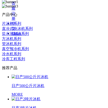
杏
耀
注
产品中心
册
片冰机系列
中
直冷式块冰机系列
文
Enlish
盐水池制冰系列
方冰机系列
管冰机系列
真空预冷机系列
冷水机系列
冷库工程系列
推荐产品
日产500公斤片冰机
MORE
日产2吨片冰机