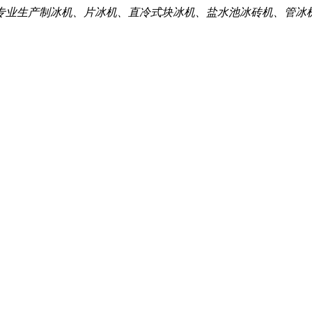
专业生产制冰机、片冰机、直冷式块冰机、盐水池冰砖机、管冰