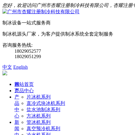
您好，欢迎访问广州市杏耀注册制冷科技有限公司，杏耀注册
制冰设备一站式服务商
制冰机源头厂家，为客户提供制冰系统全套定制服务
咨询服务热线:
18029052577
18029051299
中文
English
首
网站首页
页
产品中心
产
片冰机系列
品
直冷式块冰机系列
中
盐水池制冰系列
心
方冰机系列
新
管冰机系列
闻
真空预冷机系列
中
冷水机系列