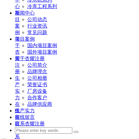
心
冷库工程系列
项
新闻中心
目
公司动态
案
行业资讯
例
常见问题
关
项目案例
于
国内项目案例
杏
国外项目案例
耀
关于杏耀注册
注
公司简介
册
品牌理念
生
公司相册
产
荣誉证书
实
厂房设备
力
合作客户
在
品牌供应商
线
生产实力
留
在线留言
言
联系杏耀注册
联
系