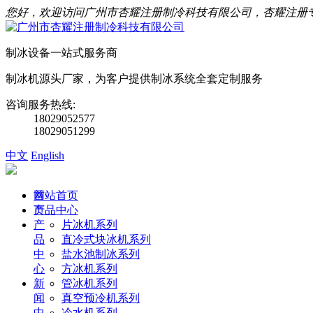
您好，欢迎访问广州市杏耀注册制冷科技有限公司，杏耀注册
制冰设备一站式服务商
制冰机源头厂家，为客户提供制冰系统全套定制服务
咨询服务热线:
18029052577
18029051299
中文
English
首
网站首页
页
产品中心
产
片冰机系列
品
直冷式块冰机系列
中
盐水池制冰系列
心
方冰机系列
新
管冰机系列
闻
真空预冷机系列
中
冷水机系列