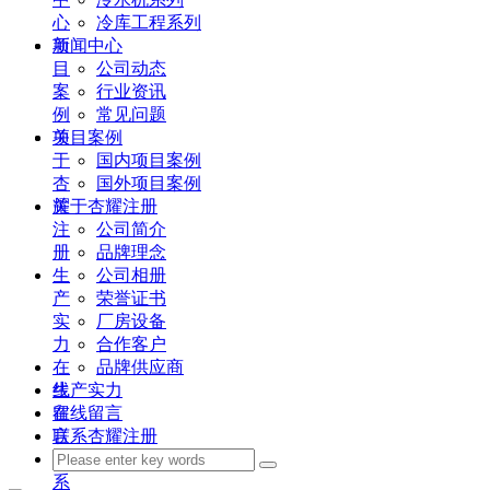
心
冷库工程系列
项
新闻中心
目
公司动态
案
行业资讯
例
常见问题
关
项目案例
于
国内项目案例
杏
国外项目案例
耀
关于杏耀注册
注
公司简介
册
品牌理念
生
公司相册
产
荣誉证书
实
厂房设备
力
合作客户
在
品牌供应商
线
生产实力
留
在线留言
言
联系杏耀注册
联
系