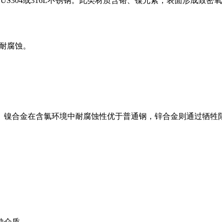
S304或316L不锈钢。此类材质含铬、镍元素，表面形成致
且耐腐蚀。
。镍合金在含氯环境中耐腐蚀性优于普通钢，锌合金则通过牺牲
蚀介质。