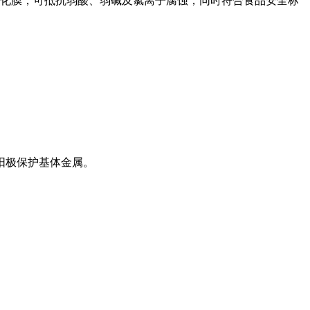
密氧化膜，可抵抗弱酸、弱碱及氯离子腐蚀，同时符合食品安全标
阳极保护基体金属。