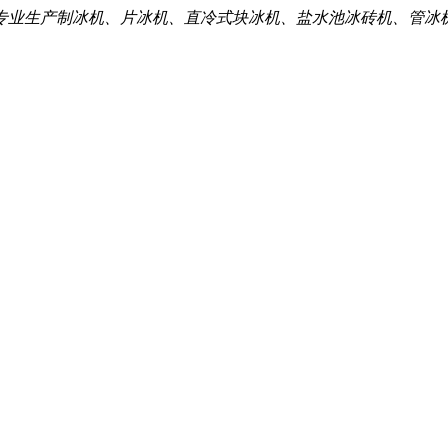
专业生产制冰机、片冰机、直冷式块冰机、盐水池冰砖机、管冰