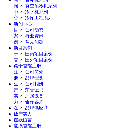
闻
真空预冷机系列
中
冷水机系列
心
冷库工程系列
项
新闻中心
目
公司动态
案
行业资讯
例
常见问题
关
项目案例
于
国内项目案例
杏
国外项目案例
耀
关于杏耀注册
注
公司简介
册
品牌理念
生
公司相册
产
荣誉证书
实
厂房设备
力
合作客户
在
品牌供应商
线
生产实力
留
在线留言
言
联系杏耀注册