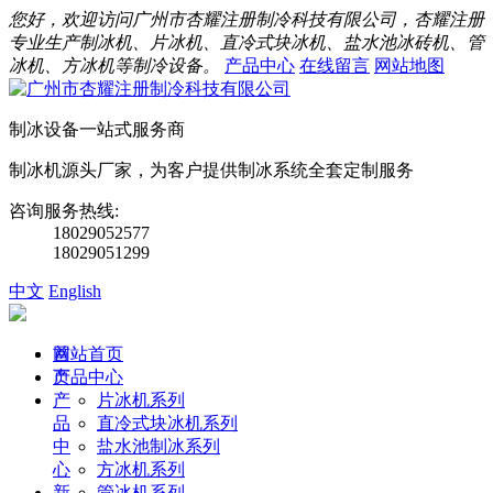
您好，欢迎访问广州市杏耀注册制冷科技有限公司，杏耀注册
专业生产制冰机、片冰机、直冷式块冰机、盐水池冰砖机、管
冰机、方冰机等制冷设备。
产品中心
在线留言
网站地图
制冰设备一站式服务商
制冰机源头厂家，为客户提供制冰系统全套定制服务
咨询服务热线:
18029052577
18029051299
中文
English
首
网站首页
页
产品中心
产
片冰机系列
品
直冷式块冰机系列
中
盐水池制冰系列
心
方冰机系列
新
管冰机系列