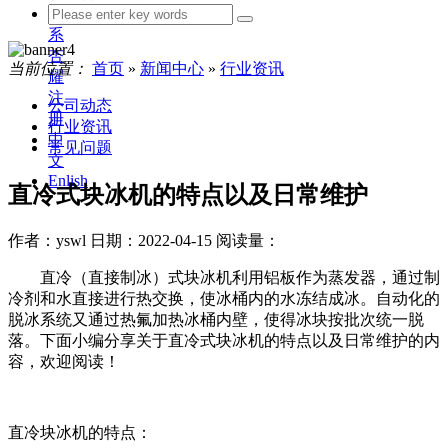
联
系
杏
当前位置：
首页
»
新闻中心
»
行业资讯
耀
注
公司动态
册
行业资讯
中
常见问题
文
Enlish
直冷式块冰机的特点以及日常维护
作者：yswl
日期：2022-04-15
阅读量：
直冷（直接制冰）式块冰机利用铝板作为蒸发器，通过制
冷剂和水直接进行热交换，使冰桶内的水冻结成冰。自动化的
脱冰系统又通过热氟加热冰桶内壁，使得冰块按批次统一脱
落。下面小编分享关于直冷式块冰机的特点以及日常维护的内
容，欢迎阅读！
直冷块冰机的特点：