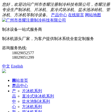
您好，欢迎访问广州市杏耀注册制冷科技有限公司，杏耀注册
专业生产制冰机、片冰机、直冷式块冰机、盐水池冰砖机、管
冰机、方冰机等制冷设备。
产品中心
在线留言
网站地图
制冰设备一站式服务商
制冰机源头厂家，为客户提供制冰系统全套定制服务
咨询服务热线:
18029052577
18029051299
中文
English
首
网站首页
页
产品中心
产
片冰机系列
品
直冷式块冰机系列
中
盐水池制冰系列
心
方冰机系列
新
管冰机系列