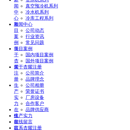
闻
真空预冷机系列
中
冷水机系列
心
冷库工程系列
项
新闻中心
目
公司动态
案
行业资讯
例
常见问题
关
项目案例
于
国内项目案例
杏
国外项目案例
耀
关于杏耀注册
注
公司简介
册
品牌理念
生
公司相册
产
荣誉证书
实
厂房设备
力
合作客户
在
品牌供应商
线
生产实力
留
在线留言
言
联系杏耀注册