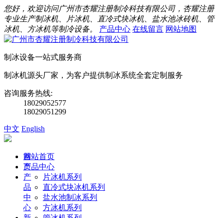
您好，欢迎访问广州市杏耀注册制冷科技有限公司，杏耀注册
专业生产制冰机、片冰机、直冷式块冰机、盐水池冰砖机、管
冰机、方冰机等制冷设备。
产品中心
在线留言
网站地图
制冰设备一站式服务商
制冰机源头厂家，为客户提供制冰系统全套定制服务
咨询服务热线:
18029052577
18029051299
中文
English
首
网站首页
页
产品中心
产
片冰机系列
品
直冷式块冰机系列
中
盐水池制冰系列
心
方冰机系列
新
管冰机系列