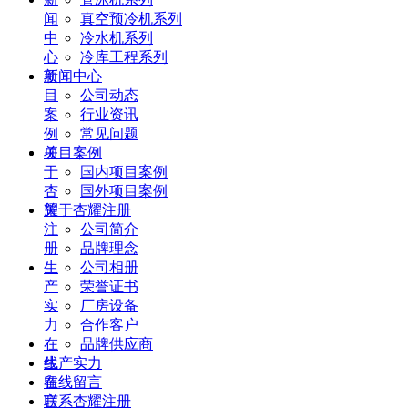
闻
真空预冷机系列
中
冷水机系列
心
冷库工程系列
项
新闻中心
目
公司动态
案
行业资讯
例
常见问题
关
项目案例
于
国内项目案例
杏
国外项目案例
耀
关于杏耀注册
注
公司简介
册
品牌理念
生
公司相册
产
荣誉证书
实
厂房设备
力
合作客户
在
品牌供应商
线
生产实力
留
在线留言
言
联系杏耀注册