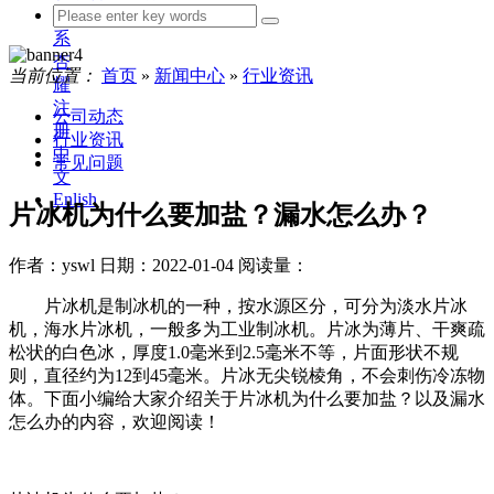
联
系
杏
当前位置：
首页
»
新闻中心
»
行业资讯
耀
注
公司动态
册
行业资讯
中
常见问题
文
Enlish
片冰机为什么要加盐？漏水怎么办？
作者：yswl
日期：2022-01-04
阅读量：
片冰机是制冰机的一种，按水源区分，可分为淡水片冰
机，海水片冰机，一般多为工业制冰机。片冰为薄片、干爽疏
松状的白色冰，厚度1.0毫米到2.5毫米不等，片面形状不规
则，直径约为12到45毫米。片冰无尖锐棱角，不会刺伤冷冻物
体。下面小编给大家介绍关于片冰机为什么要加盐？以及漏水
怎么办的内容，欢迎阅读！