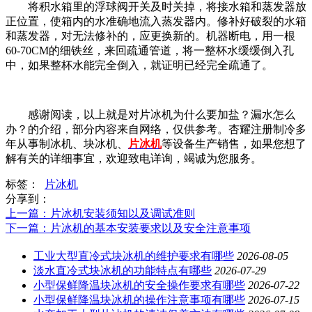
将积水箱里的浮球阀开关及时关掉，将接水箱和蒸发器放
正位置，使箱内的水准确地流入蒸发器内。修补好破裂的水箱
和蒸发器，对无法修补的，应更换新的。机器断电，用一根
60-70CM的细铁丝，来回疏通管道，将一整杯水缓缓倒入孔
中，如果整杯水能完全倒入，就证明已经完全疏通了。
感谢阅读，以上就是对片冰机为什么要加盐？漏水怎么
办？的介绍，部分内容来自网络，仅供参考。杏耀注册制冷多
年从事制冰机、块冰机、
片冰机
等设备生产销售，如果您想了
解有关的详细事宜，欢迎致电详询，竭诚为您服务。
标签：
片冰机
分享到：
上一篇
：片冰机安装须知以及调试准则
下一篇
：片冰机的基本安装要求以及安全注意事项
工业大型直冷式块冰机的维护要求有哪些
2026-08-05
淡水直冷式块冰机的功能特点有哪些
2026-07-29
小型保鲜降温块冰机的安全操作要求有哪些
2026-07-22
小型保鲜降温块冰机的操作注意事项有哪些
2026-07-15