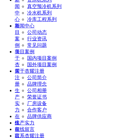
闻
真空预冷机系列
中
冷水机系列
心
冷库工程系列
项
新闻中心
目
公司动态
案
行业资讯
例
常见问题
关
项目案例
于
国内项目案例
杏
国外项目案例
耀
关于杏耀注册
注
公司简介
册
品牌理念
生
公司相册
产
荣誉证书
实
厂房设备
力
合作客户
在
品牌供应商
线
生产实力
留
在线留言
言
联系杏耀注册