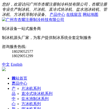
您好，欢迎访问广州市杏耀注册制冷科技有限公司，杏耀注册
专业生产制冰机、片冰机、直冷式块冰机、盐水池冰砖机、管
冰机、方冰机等制冷设备。
产品中心
在线留言
网站地图
制冰设备一站式服务商
制冰机源头厂家，为客户提供制冰系统全套定制服务
咨询服务热线:
18029052577
18029051299
中文
English
首
网站首页
页
产品中心
产
片冰机系列
品
直冷式块冰机系列
中
盐水池制冰系列
心
方冰机系列
新
管冰机系列