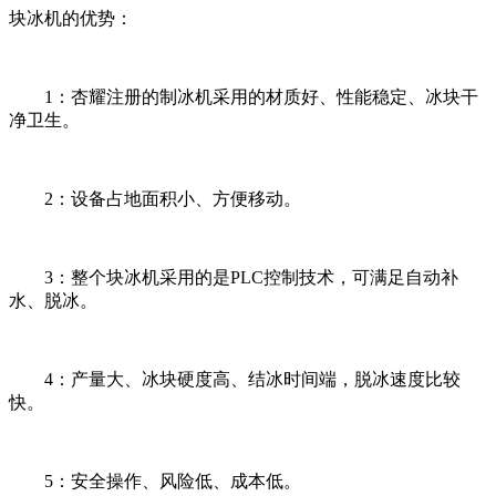
块冰机的优势：
1：杏耀注册的制冰机采用的材质好、性能稳定、冰块干
净卫生。
2：设备占地面积小、方便移动。
3：整个块冰机采用的是PLC控制技术，可满足自动补
水、脱冰。
4：产量大、冰块硬度高、结冰时间端，脱冰速度比较
快。
5：安全操作、风险低、成本低。