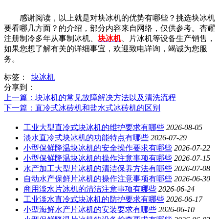
感谢阅读，以上就是对块冰机的优势有哪些？挑选块冰机
要看哪几方面？的介绍，部分内容来自网络，仅供参考。杏耀
注册制冷多年从事制冰机、
块冰机
、片冰机等设备生产销售，
如果您想了解有关的详细事宜，欢迎致电详询，竭诚为您服
务。
标签：
块冰机
分享到：
上一篇
：块冰机的常见故障解决方法以及清洗流程
下一篇
：直冷式冰砖机和盐水式冰砖机的区别
工业大型直冷式块冰机的维护要求有哪些
2026-08-05
淡水直冷式块冰机的功能特点有哪些
2026-07-29
小型保鲜降温块冰机的安全操作要求有哪些
2026-07-22
小型保鲜降温块冰机的操作注意事项有哪些
2026-07-15
水产加工大型片冰机的清洁保养方法有哪些
2026-07-08
自动水产保鲜片冰机的操作注意事项有哪些
2026-06-30
商用淡水片冰机的清洁注意事项有哪些
2026-06-24
工业淡水直冷式块冰机的防护要求有哪些
2026-06-17
小型海鲜水产片冰机的安装要求有哪些
2026-06-10