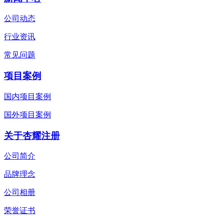
公司动态
行业资讯
常见问题
项目案例
国内项目案例
国外项目案例
关于杏耀注册
公司简介
品牌理念
公司相册
荣誉证书