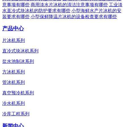
意事项有哪些
商用淡水片冰机的清洁注意事项有哪些
工业淡
水直冷式块冰机的防护要求有哪些
小型海鲜水产片冰机的安
装要求有哪些
小型保鲜降温片冰机的设备检查要求有哪些
产品中心
片冰机系列
直冷式块冰机系列
盐水池制冰系列
方冰机系列
管冰机系列
真空预冷机系列
冷水机系列
冷库工程系列
新闻中心