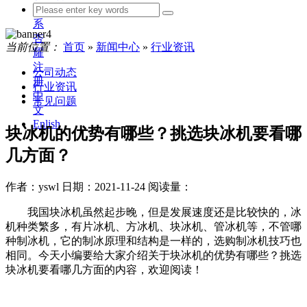
联
系
杏
当前位置：
首页
»
新闻中心
»
行业资讯
耀
注
公司动态
册
行业资讯
中
常见问题
文
Enlish
块冰机的优势有哪些？挑选块冰机要看哪
几方面？
作者：yswl
日期：2021-11-24
阅读量：
我国块冰机虽然起步晚，但是发展速度还是比较快的，冰
机种类繁多，有片冰机、方冰机、块冰机、管冰机等，不管哪
种制冰机，它的制冰原理和结构是一样的，选购制冰机技巧也
相同。今天小编要给大家介绍关于块冰机的优势有哪些？挑选
块冰机要看哪几方面的内容，欢迎阅读！