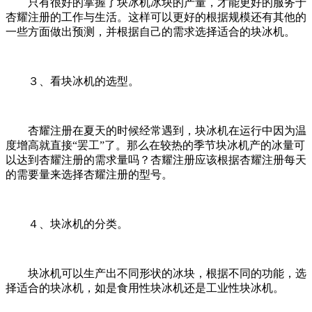
只有很好的掌握了块冰机冰块的产量，才能更好的服务于
杏耀注册的工作与生活。这样可以更好的根据规模还有其他的
一些方面做出预测，并根据自己的需求选择适合的块冰机。
３、看块冰机的选型。
杏耀注册在夏天的时候经常遇到，块冰机在运行中因为温
度增高就直接“罢工”了。那么在较热的季节块冰机产的冰量可
以达到杏耀注册的需求量吗？杏耀注册应该根据杏耀注册每天
的需要量来选择杏耀注册的型号。
４、块冰机的分类。
块冰机可以生产出不同形状的冰块，根据不同的功能，选
择适合的块冰机，如是食用性块冰机还是工业性块冰机。