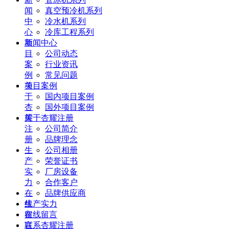
闻
真空预冷机系列
中
冷水机系列
心
冷库工程系列
项
新闻中心
目
公司动态
案
行业资讯
例
常见问题
关
项目案例
于
国内项目案例
杏
国外项目案例
耀
关于杏耀注册
注
公司简介
册
品牌理念
生
公司相册
产
荣誉证书
实
厂房设备
力
合作客户
在
品牌供应商
线
生产实力
留
在线留言
言
联系杏耀注册