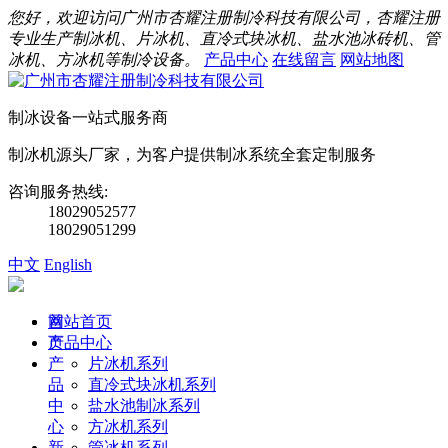
您好，欢迎访问广州市杏耀注册制冷科技有限公司，杏耀注册
专业生产制冰机、片冰机、直冷式块冰机、盐水池冰砖机、管
冰机、方冰机等制冷设备。
产品中心
在线留言
网站地图
制冰设备一站式服务商
制冰机源头厂家，为客户提供制冰系统全套定制服务
咨询服务热线:
18029052577
18029051299
中文
English
首
网站首页
页
产品中心
产
片冰机系列
品
直冷式块冰机系列
中
盐水池制冰系列
心
方冰机系列
新
管冰机系列