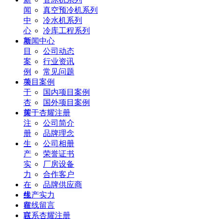
闻
真空预冷机系列
中
冷水机系列
心
冷库工程系列
项
新闻中心
目
公司动态
案
行业资讯
例
常见问题
关
项目案例
于
国内项目案例
杏
国外项目案例
耀
关于杏耀注册
注
公司简介
册
品牌理念
生
公司相册
产
荣誉证书
实
厂房设备
力
合作客户
在
品牌供应商
线
生产实力
留
在线留言
言
联系杏耀注册