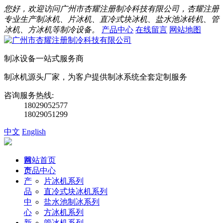
您好，欢迎访问广州市杏耀注册制冷科技有限公司，杏耀注册
专业生产制冰机、片冰机、直冷式块冰机、盐水池冰砖机、管
冰机、方冰机等制冷设备。
产品中心
在线留言
网站地图
制冰设备一站式服务商
制冰机源头厂家，为客户提供制冰系统全套定制服务
咨询服务热线:
18029052577
18029051299
中文
English
首
网站首页
页
产品中心
产
片冰机系列
品
直冷式块冰机系列
中
盐水池制冰系列
心
方冰机系列
新
管冰机系列