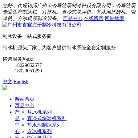
您好，欢迎访问广州市杏耀注册制冷科技有限公司，杏耀注册
专业生产制冰机、片冰机、直冷式块冰机、盐水池冰砖机、管
冰机、方冰机等制冷设备。
产品中心
在线留言
网站地图
制冰设备一站式服务商
制冰机源头厂家，为客户提供制冰系统全套定制服务
咨询服务热线:
18029052577
18029051299
中文
English
首
网站首页
页
产品中心
产
片冰机系列
品
直冷式块冰机系列
中
盐水池制冰系列
心
方冰机系列
新
管冰机系列