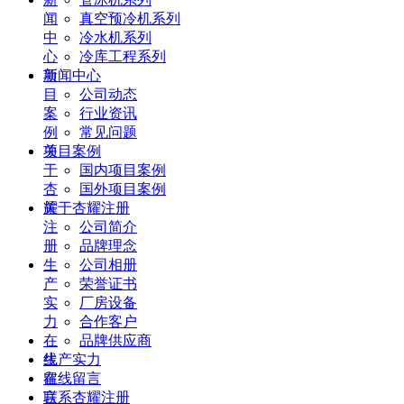
闻
真空预冷机系列
中
冷水机系列
心
冷库工程系列
项
新闻中心
目
公司动态
案
行业资讯
例
常见问题
关
项目案例
于
国内项目案例
杏
国外项目案例
耀
关于杏耀注册
注
公司简介
册
品牌理念
生
公司相册
产
荣誉证书
实
厂房设备
力
合作客户
在
品牌供应商
线
生产实力
留
在线留言
言
联系杏耀注册