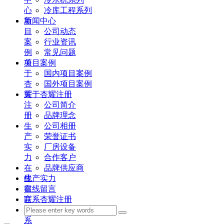
心
冷库工程系列
项
新闻中心
目
公司动态
案
行业资讯
例
常见问题
关
项目案例
于
国内项目案例
杏
国外项目案例
耀
关于杏耀注册
注
公司简介
册
品牌理念
生
公司相册
产
荣誉证书
实
厂房设备
力
合作客户
在
品牌供应商
线
生产实力
留
在线留言
言
联系杏耀注册
联
系