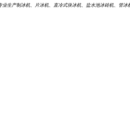
专业生产制冰机、片冰机、直冷式块冰机、盐水池冰砖机、管冰