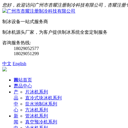
您好，欢迎访问广州市杏耀注册制冷科技有限公司，杏耀注册
制冰设备一站式服务商
制冰机源头厂家，为客户提供制冰系统全套定制服务
咨询服务热线:
18029052577
18029051299
中文
English
首
网站首页
页
产品中心
产
片冰机系列
品
直冷式块冰机系列
中
盐水池制冰系列
心
方冰机系列
新
管冰机系列
闻
真空预冷机系列
中
冷水机系列