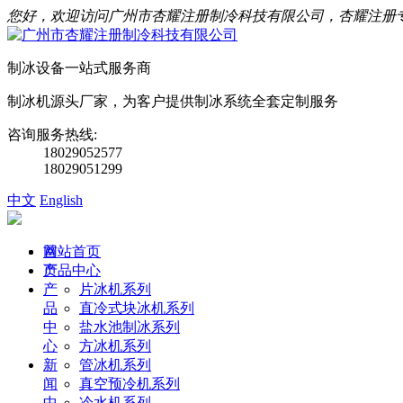
您好，欢迎访问广州市杏耀注册制冷科技有限公司，杏耀注册
制冰设备一站式服务商
制冰机源头厂家，为客户提供制冰系统全套定制服务
咨询服务热线:
18029052577
18029051299
中文
English
首
网站首页
页
产品中心
产
片冰机系列
品
直冷式块冰机系列
中
盐水池制冰系列
心
方冰机系列
新
管冰机系列
闻
真空预冷机系列
中
冷水机系列