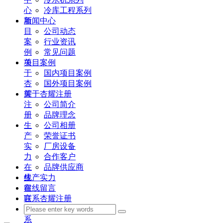
心
冷库工程系列
项
新闻中心
目
公司动态
案
行业资讯
例
常见问题
关
项目案例
于
国内项目案例
杏
国外项目案例
耀
关于杏耀注册
注
公司简介
册
品牌理念
生
公司相册
产
荣誉证书
实
厂房设备
力
合作客户
在
品牌供应商
线
生产实力
留
在线留言
言
联系杏耀注册
联
系