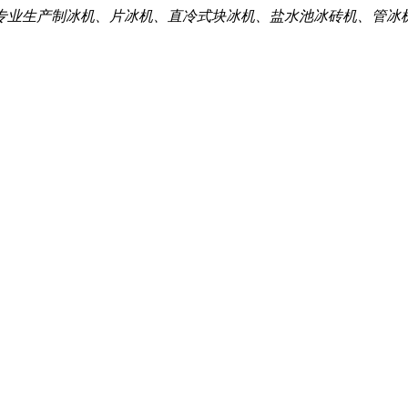
专业生产制冰机、片冰机、直冷式块冰机、盐水池冰砖机、管冰