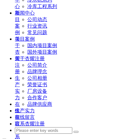
心
冷库工程系列
项
新闻中心
目
公司动态
案
行业资讯
例
常见问题
关
项目案例
于
国内项目案例
杏
国外项目案例
耀
关于杏耀注册
注
公司简介
册
品牌理念
生
公司相册
产
荣誉证书
实
厂房设备
力
合作客户
在
品牌供应商
线
生产实力
留
在线留言
言
联系杏耀注册
联
系