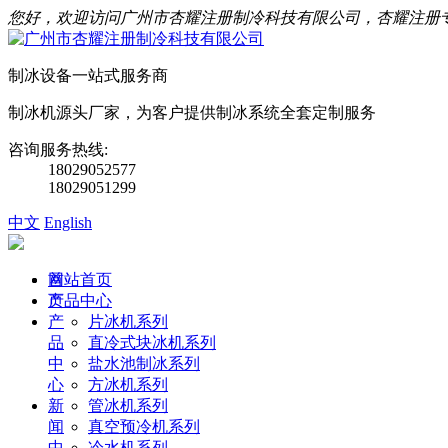
您好，欢迎访问广州市杏耀注册制冷科技有限公司，杏耀注册
制冰设备一站式服务商
制冰机源头厂家，为客户提供制冰系统全套定制服务
咨询服务热线:
18029052577
18029051299
中文
English
首
网站首页
页
产品中心
产
片冰机系列
品
直冷式块冰机系列
中
盐水池制冰系列
心
方冰机系列
新
管冰机系列
闻
真空预冷机系列
中
冷水机系列