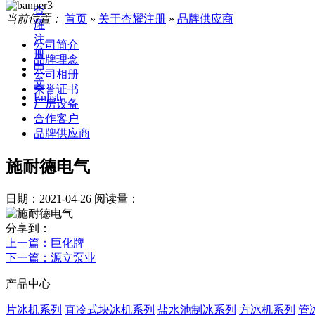
杏
当前位置：
首页
»
关于杏耀注册
»
品牌供应商
耀
注
公司简介
册
品牌理念
中
公司相册
文
荣誉证书
Enlish
厂房设备
合作客户
品牌供应商
施耐德电气
日期：2021-04-26
阅读量：
分享到：
上一篇
：巨化牌
下一篇
：源立泵业
产品中心
片冰机系列
直冷式块冰机系列
盐水池制冰系列
方冰机系列
管