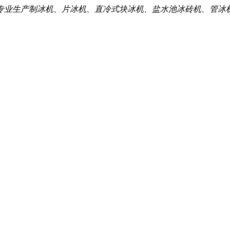
专业生产制冰机、片冰机、直冷式块冰机、盐水池冰砖机、管冰