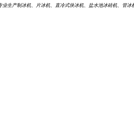
专业生产制冰机、片冰机、直冷式块冰机、盐水池冰砖机、管冰