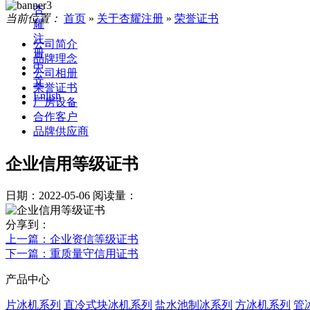
杏
当前位置：
首页
»
关于杏耀注册
»
荣誉证书
耀
注
公司简介
册
品牌理念
中
公司相册
文
荣誉证书
Enlish
厂房设备
合作客户
品牌供应商
企业信用等级证书
日期：2022-05-06
阅读量：
分享到：
上一篇
：企业资信等级证书
下一篇
：重质量守信用证书
产品中心
片冰机系列
直冷式块冰机系列
盐水池制冰系列
方冰机系列
管