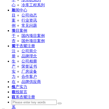
心
冷库工程系列
项
新闻中心
目
公司动态
案
行业资讯
例
常见问题
关
项目案例
于
国内项目案例
杏
国外项目案例
耀
关于杏耀注册
注
公司简介
册
品牌理念
生
公司相册
产
荣誉证书
实
厂房设备
力
合作客户
在
品牌供应商
线
生产实力
留
在线留言
言
联系杏耀注册
联
系