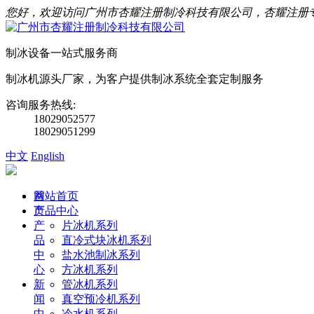
您好，欢迎访问广州市杏耀注册制冷科技有限公司，杏耀注册
制冰设备一站式服务商
制冰机源头厂家，为客户提供制冰系统全套定制服务
咨询服务热线:
18029052577
18029051299
中文
English
首
网站首页
页
产品中心
产
片冰机系列
品
直冷式块冰机系列
中
盐水池制冰系列
心
方冰机系列
新
管冰机系列
闻
真空预冷机系列
中
冷水机系列