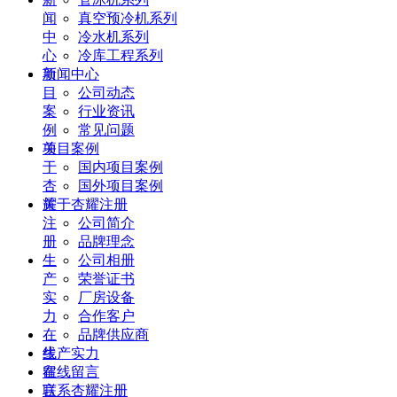
闻
真空预冷机系列
中
冷水机系列
心
冷库工程系列
项
新闻中心
目
公司动态
案
行业资讯
例
常见问题
关
项目案例
于
国内项目案例
杏
国外项目案例
耀
关于杏耀注册
注
公司简介
册
品牌理念
生
公司相册
产
荣誉证书
实
厂房设备
力
合作客户
在
品牌供应商
线
生产实力
留
在线留言
言
联系杏耀注册