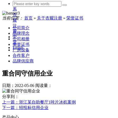
联
系
杏
当前位置：
首页
»
关于杏耀注册
»
荣誉证书
耀
注
公司简介
册
品牌理念
中
公司相册
文
荣誉证书
Enlish
厂房设备
合作客户
品牌供应商
重合同守信用企业
日期：2022-05-06
阅读量：
分享到：
上一篇
：浙江某自助餐厅1吨片冰机案例
下一篇
：招投标信用企业
产品中心