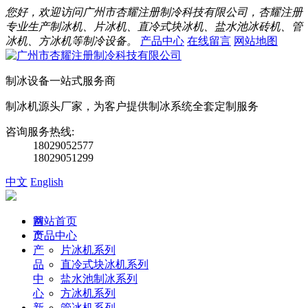
您好，欢迎访问广州市杏耀注册制冷科技有限公司，杏耀注册
专业生产制冰机、片冰机、直冷式块冰机、盐水池冰砖机、管
冰机、方冰机等制冷设备。
产品中心
在线留言
网站地图
制冰设备一站式服务商
制冰机源头厂家，为客户提供制冰系统全套定制服务
咨询服务热线:
18029052577
18029051299
中文
English
首
网站首页
页
产品中心
产
片冰机系列
品
直冷式块冰机系列
中
盐水池制冰系列
心
方冰机系列
新
管冰机系列