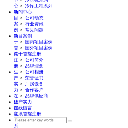
心
冷库工程系列
项
新闻中心
目
公司动态
案
行业资讯
例
常见问题
关
项目案例
于
国内项目案例
杏
国外项目案例
耀
关于杏耀注册
注
公司简介
册
品牌理念
生
公司相册
产
荣誉证书
实
厂房设备
力
合作客户
在
品牌供应商
线
生产实力
留
在线留言
言
联系杏耀注册
联
系