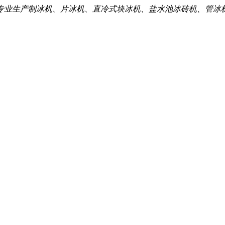
专业生产制冰机、片冰机、直冷式块冰机、盐水池冰砖机、管冰