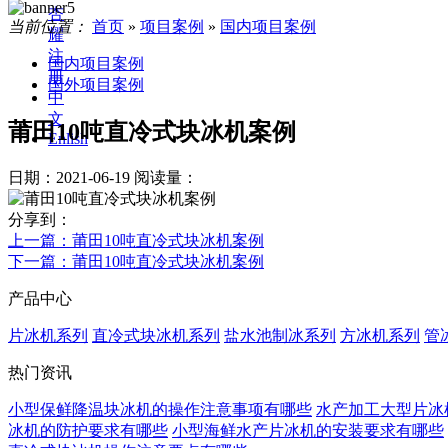
杏
当前位置：
首页
»
项目案例
»
国内项目案例
耀
注
国内项目案例
册
国外项目案例
中
文
莆田10吨直冷式块冰机案例
Enlish
日期：2021-06-19
阅读量：
分享到：
上一篇
：莆田10吨直冷式块冰机案例
下一篇
：莆田10吨直冷式块冰机案例
产品中心
片冰机系列
直冷式块冰机系列
盐水池制冰系列
方冰机系列
管
热门资讯
小型保鲜降温块冰机的操作注意事项有哪些
水产加工大型片冰
冰机的防护要求有哪些
小型海鲜水产片冰机的安装要求有哪些