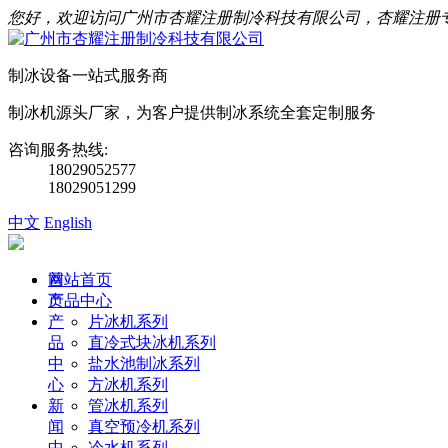
您好，欢迎访问广州市杏耀注册制冷科技有限公司，杏耀注册
制冰设备一站式服务商
制冰机源头厂家，为客户提供制冰系统全套定制服务
咨询服务热线:
18029052577
18029051299
中文
English
首
网站首页
页
产品中心
产
片冰机系列
品
直冷式块冰机系列
中
盐水池制冰系列
心
方冰机系列
新
管冰机系列
闻
真空预冷机系列
中
冷水机系列