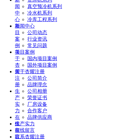
闻
真空预冷机系列
中
冷水机系列
心
冷库工程系列
项
新闻中心
目
公司动态
案
行业资讯
例
常见问题
关
项目案例
于
国内项目案例
杏
国外项目案例
耀
关于杏耀注册
注
公司简介
册
品牌理念
生
公司相册
产
荣誉证书
实
厂房设备
力
合作客户
在
品牌供应商
线
生产实力
留
在线留言
言
联系杏耀注册