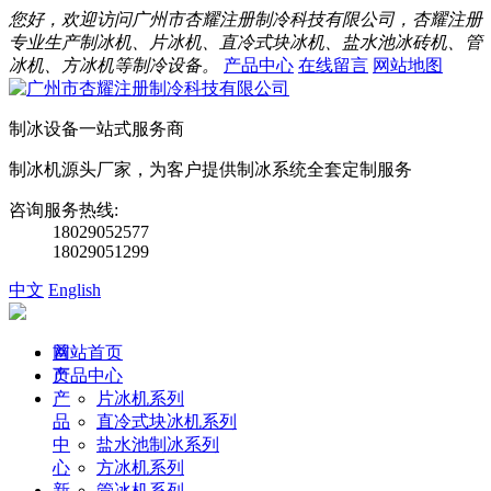
您好，欢迎访问广州市杏耀注册制冷科技有限公司，杏耀注册
专业生产制冰机、片冰机、直冷式块冰机、盐水池冰砖机、管
冰机、方冰机等制冷设备。
产品中心
在线留言
网站地图
制冰设备一站式服务商
制冰机源头厂家，为客户提供制冰系统全套定制服务
咨询服务热线:
18029052577
18029051299
中文
English
首
网站首页
页
产品中心
产
片冰机系列
品
直冷式块冰机系列
中
盐水池制冰系列
心
方冰机系列
新
管冰机系列