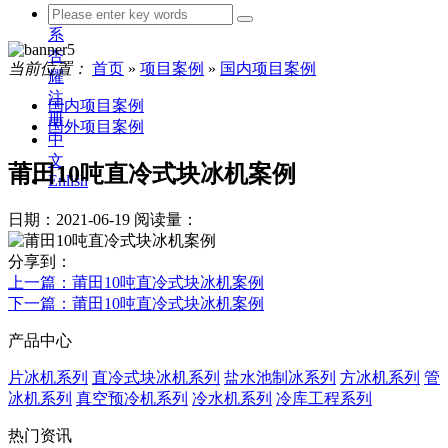
联
系
杏
当前位置：
首页
»
项目案例
»
国内项目案例
耀
注
国内项目案例
册
国外项目案例
中
文
莆田10吨直冷式块冰机案例
Enlish
日期：2021-06-19
阅读量：
分享到：
上一篇
：莆田10吨直冷式块冰机案例
下一篇
：莆田10吨直冷式块冰机案例
产品中心
片冰机系列
直冷式块冰机系列
盐水池制冰系列
方冰机系列
管
冰机系列
真空预冷机系列
冷水机系列
冷库工程系列
热门资讯