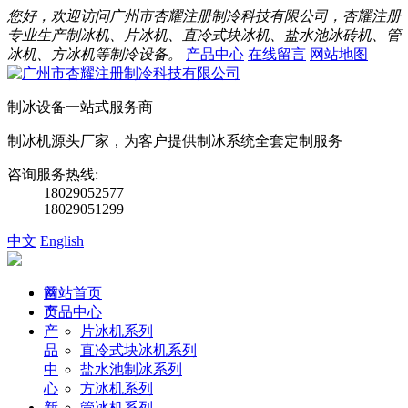
您好，欢迎访问广州市杏耀注册制冷科技有限公司，杏耀注册
专业生产制冰机、片冰机、直冷式块冰机、盐水池冰砖机、管
冰机、方冰机等制冷设备。
产品中心
在线留言
网站地图
制冰设备一站式服务商
制冰机源头厂家，为客户提供制冰系统全套定制服务
咨询服务热线:
18029052577
18029051299
中文
English
首
网站首页
页
产品中心
产
片冰机系列
品
直冷式块冰机系列
中
盐水池制冰系列
心
方冰机系列
新
管冰机系列