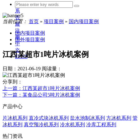
联
系
杏
当前位置：
首页
»
项目案例
»
国内项目案例
耀
注
国内项目案例
册
国外项目案例
中
文
江西某超市1吨片冰机案例
Enlish
日期：2021-06-19
阅读量：
分享到：
上一篇
：江西某超市1吨片冰机案例
下一篇
：某食品公司5吨片冰机案例
产品中心
片冰机系列
直冷式块冰机系列
盐水池制冰系列
方冰机系列
管
冰机系列
真空预冷机系列
冷水机系列
冷库工程系列
热门资讯