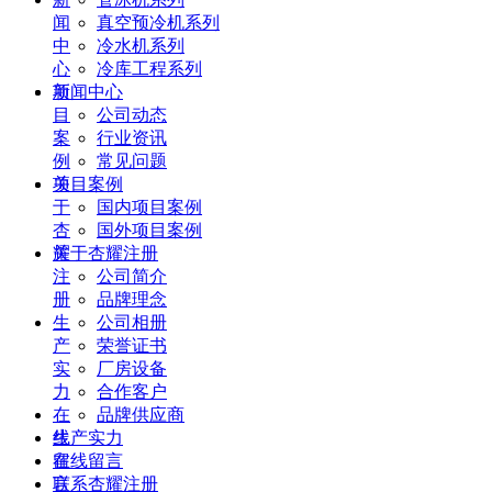
闻
真空预冷机系列
中
冷水机系列
心
冷库工程系列
项
新闻中心
目
公司动态
案
行业资讯
例
常见问题
关
项目案例
于
国内项目案例
杏
国外项目案例
耀
关于杏耀注册
注
公司简介
册
品牌理念
生
公司相册
产
荣誉证书
实
厂房设备
力
合作客户
在
品牌供应商
线
生产实力
留
在线留言
言
联系杏耀注册