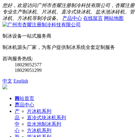
您好，欢迎访问广州市杏耀注册制冷科技有限公司，杏耀注册
专业生产制冰机、片冰机、直冷式块冰机、盐水池冰砖机、管
冰机、方冰机等制冷设备。
产品中心
在线留言
网站地图
制冰设备一站式服务商
制冰机源头厂家，为客户提供制冰系统全套定制服务
咨询服务热线:
18029052577
18029051299
中文
English
首
网站首页
页
产品中心
产
片冰机系列
品
直冷式块冰机系列
中
盐水池制冰系列
心
方冰机系列
新
管冰机系列