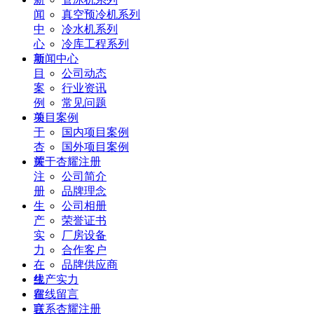
闻
真空预冷机系列
中
冷水机系列
心
冷库工程系列
项
新闻中心
目
公司动态
案
行业资讯
例
常见问题
关
项目案例
于
国内项目案例
杏
国外项目案例
耀
关于杏耀注册
注
公司简介
册
品牌理念
生
公司相册
产
荣誉证书
实
厂房设备
力
合作客户
在
品牌供应商
线
生产实力
留
在线留言
言
联系杏耀注册