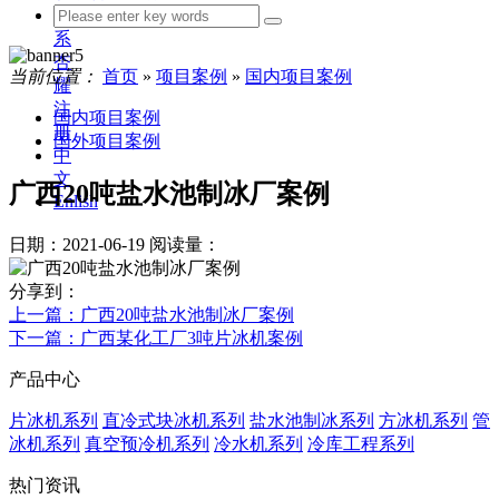
联
系
杏
当前位置：
首页
»
项目案例
»
国内项目案例
耀
注
国内项目案例
册
国外项目案例
中
文
广西20吨盐水池制冰厂案例
Enlish
日期：2021-06-19
阅读量：
分享到：
上一篇
：广西20吨盐水池制冰厂案例
下一篇
：广西某化工厂3吨片冰机案例
产品中心
片冰机系列
直冷式块冰机系列
盐水池制冰系列
方冰机系列
管
冰机系列
真空预冷机系列
冷水机系列
冷库工程系列
热门资讯