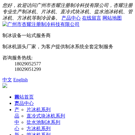
您好，欢迎访问广州市杏耀注册制冷科技有限公司，杏耀注册
专业生产制冰机、片冰机、直冷式块冰机、盐水池冰砖机、管
冰机、方冰机等制冷设备。
产品中心
在线留言
网站地图
制冰设备一站式服务商
制冰机源头厂家，为客户提供制冰系统全套定制服务
咨询服务热线:
18029052577
18029051299
中文
English
首
网站首页
页
产品中心
产
片冰机系列
品
直冷式块冰机系列
中
盐水池制冰系列
心
方冰机系列
新
管冰机系列