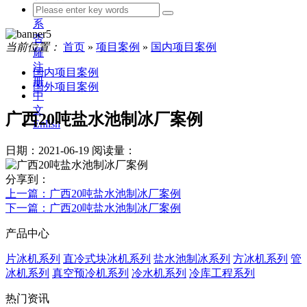
联
系
杏
当前位置：
首页
»
项目案例
»
国内项目案例
耀
注
国内项目案例
册
国外项目案例
中
文
广西20吨盐水池制冰厂案例
Enlish
日期：2021-06-19
阅读量：
分享到：
上一篇
：广西20吨盐水池制冰厂案例
下一篇
：广西20吨盐水池制冰厂案例
产品中心
片冰机系列
直冷式块冰机系列
盐水池制冰系列
方冰机系列
管
冰机系列
真空预冷机系列
冷水机系列
冷库工程系列
热门资讯