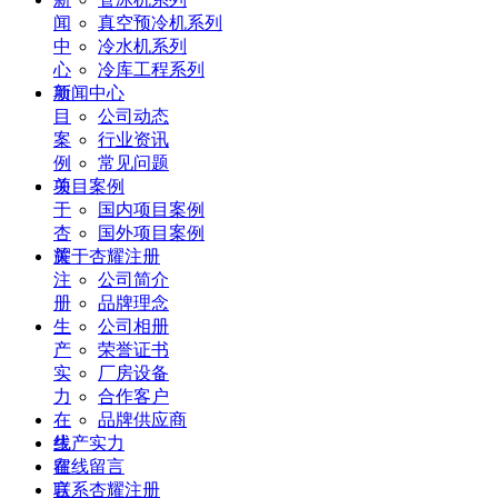
闻
真空预冷机系列
中
冷水机系列
心
冷库工程系列
项
新闻中心
目
公司动态
案
行业资讯
例
常见问题
关
项目案例
于
国内项目案例
杏
国外项目案例
耀
关于杏耀注册
注
公司简介
册
品牌理念
生
公司相册
产
荣誉证书
实
厂房设备
力
合作客户
在
品牌供应商
线
生产实力
留
在线留言
言
联系杏耀注册