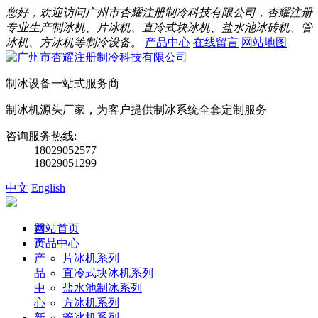
您好，欢迎访问广州市杏耀注册制冷科技有限公司，杏耀注册
专业生产制冰机、片冰机、直冷式块冰机、盐水池冰砖机、管
冰机、方冰机等制冷设备。
产品中心
在线留言
网站地图
制冰设备一站式服务商
制冰机源头厂家，为客户提供制冰系统全套定制服务
咨询服务热线:
18029052577
18029051299
中文
English
首
网站首页
页
产品中心
产
片冰机系列
品
直冷式块冰机系列
中
盐水池制冰系列
心
方冰机系列
新
管冰机系列