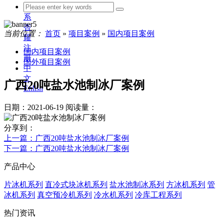
联
系
杏
当前位置：
首页
»
项目案例
»
国内项目案例
耀
注
国内项目案例
册
国外项目案例
中
文
广西20吨盐水池制冰厂案例
Enlish
日期：2021-06-19
阅读量：
分享到：
上一篇
：广西20吨盐水池制冰厂案例
下一篇
：广西20吨盐水池制冰厂案例
产品中心
片冰机系列
直冷式块冰机系列
盐水池制冰系列
方冰机系列
管
冰机系列
真空预冷机系列
冷水机系列
冷库工程系列
热门资讯