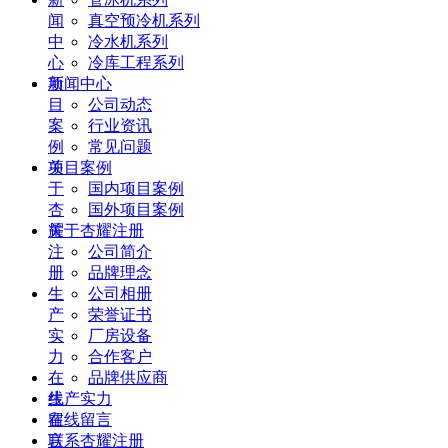
闻
真空预冷机系列
中
冷水机系列
心
冷库工程系列
项
新闻中心
目
公司动态
案
行业资讯
例
常见问题
关
项目案例
于
国内项目案例
杏
国外项目案例
耀
关于杏耀注册
注
公司简介
册
品牌理念
生
公司相册
产
荣誉证书
实
厂房设备
力
合作客户
在
品牌供应商
线
生产实力
留
在线留言
言
联系杏耀注册