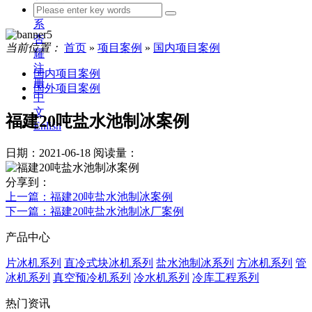
联
系
杏
当前位置：
首页
»
项目案例
»
国内项目案例
耀
注
国内项目案例
册
国外项目案例
中
文
福建20吨盐水池制冰案例
Enlish
日期：2021-06-18
阅读量：
分享到：
上一篇
：福建20吨盐水池制冰案例
下一篇
：福建20吨盐水池制冰厂案例
产品中心
片冰机系列
直冷式块冰机系列
盐水池制冰系列
方冰机系列
管
冰机系列
真空预冷机系列
冷水机系列
冷库工程系列
热门资讯