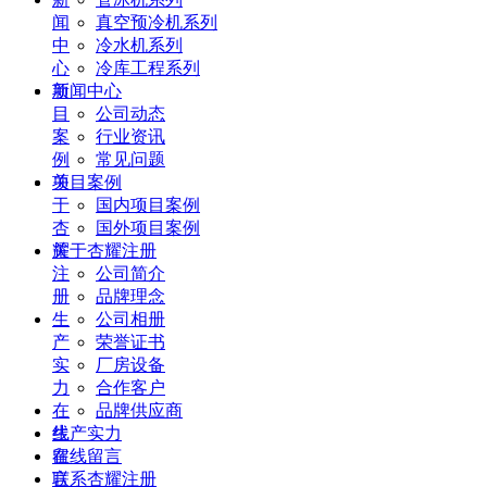
闻
真空预冷机系列
中
冷水机系列
心
冷库工程系列
项
新闻中心
目
公司动态
案
行业资讯
例
常见问题
关
项目案例
于
国内项目案例
杏
国外项目案例
耀
关于杏耀注册
注
公司简介
册
品牌理念
生
公司相册
产
荣誉证书
实
厂房设备
力
合作客户
在
品牌供应商
线
生产实力
留
在线留言
言
联系杏耀注册