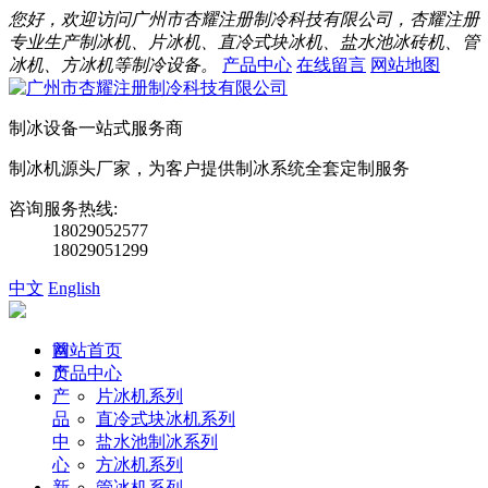
您好，欢迎访问广州市杏耀注册制冷科技有限公司，杏耀注册
专业生产制冰机、片冰机、直冷式块冰机、盐水池冰砖机、管
冰机、方冰机等制冷设备。
产品中心
在线留言
网站地图
制冰设备一站式服务商
制冰机源头厂家，为客户提供制冰系统全套定制服务
咨询服务热线:
18029052577
18029051299
中文
English
首
网站首页
页
产品中心
产
片冰机系列
品
直冷式块冰机系列
中
盐水池制冰系列
心
方冰机系列
新
管冰机系列