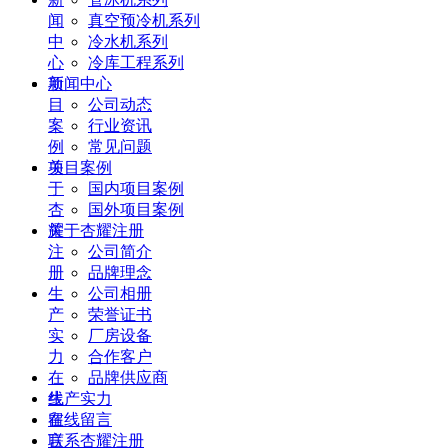
闻
真空预冷机系列
中
冷水机系列
心
冷库工程系列
项
新闻中心
目
公司动态
案
行业资讯
例
常见问题
关
项目案例
于
国内项目案例
杏
国外项目案例
耀
关于杏耀注册
注
公司简介
册
品牌理念
生
公司相册
产
荣誉证书
实
厂房设备
力
合作客户
在
品牌供应商
线
生产实力
留
在线留言
言
联系杏耀注册