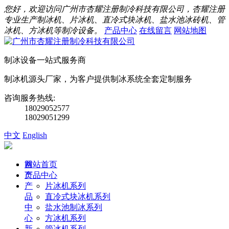
您好，欢迎访问广州市杏耀注册制冷科技有限公司，杏耀注册
专业生产制冰机、片冰机、直冷式块冰机、盐水池冰砖机、管
冰机、方冰机等制冷设备。
产品中心
在线留言
网站地图
制冰设备一站式服务商
制冰机源头厂家，为客户提供制冰系统全套定制服务
咨询服务热线:
18029052577
18029051299
中文
English
首
网站首页
页
产品中心
产
片冰机系列
品
直冷式块冰机系列
中
盐水池制冰系列
心
方冰机系列
新
管冰机系列