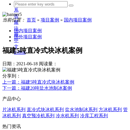
联
系
杏
当前位置：
首页
»
项目案例
»
国内项目案例
耀
注
国内项目案例
册
国外项目案例
中
文
福建5吨直冷式块冰机案例
Enlish
日期：2021-06-18
阅读量：
分享到：
上一篇
：福建5吨直冷式块冰机案例
下一篇
：福建20吨盐水池制冰案例
产品中心
片冰机系列
直冷式块冰机系列
盐水池制冰系列
方冰机系列
管
冰机系列
真空预冷机系列
冷水机系列
冷库工程系列
热门资讯