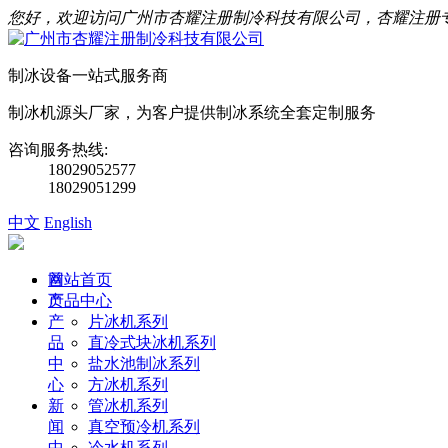
您好，欢迎访问广州市杏耀注册制冷科技有限公司，杏耀注册
制冰设备一站式服务商
制冰机源头厂家，为客户提供制冰系统全套定制服务
咨询服务热线:
18029052577
18029051299
中文
English
首
网站首页
页
产品中心
产
片冰机系列
品
直冷式块冰机系列
中
盐水池制冰系列
心
方冰机系列
新
管冰机系列
闻
真空预冷机系列
中
冷水机系列