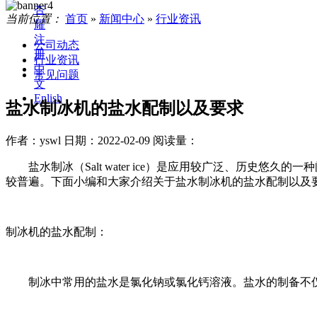
杏
当前位置：
首页
»
新闻中心
»
行业资讯
耀
注
公司动态
册
行业资讯
中
常见问题
文
Enlish
盐水制冰机的盐水配制以及要求
作者：yswl
日期：2022-02-09
阅读量：
盐水制冰（Salt water ice）是应用较广泛、历史
较普遍。下面小编和大家介绍关于盐水制冰机的盐水配制以及
制冰机的盐水配制：
制冰中常用的盐水是氯化钠或氯化钙溶液。盐水的制备不仅