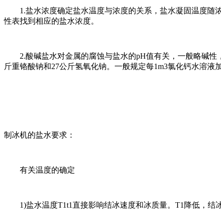
1.盐水浓度确定盐水温度与浓度的关系，盐水凝固温度随浓
性表找到相应的盐水浓度。
2.酸碱盐水对金属的腐蚀与盐水的pH值有关，一般略碱性，
斤重铬酸钠和27公斤氢氧化钠。一般规定每1m3氯化钙水溶液加
制冰机的盐水要求：
有关温度的确定
1)盐水温度T1t1直接影响结冰速度和冰质量。T1降低，结