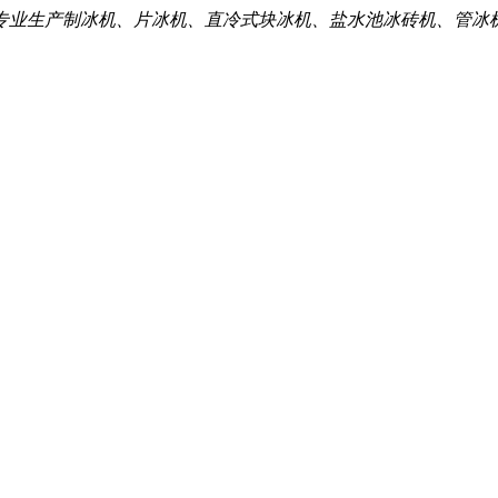
专业生产制冰机、片冰机、直冷式块冰机、盐水池冰砖机、管冰