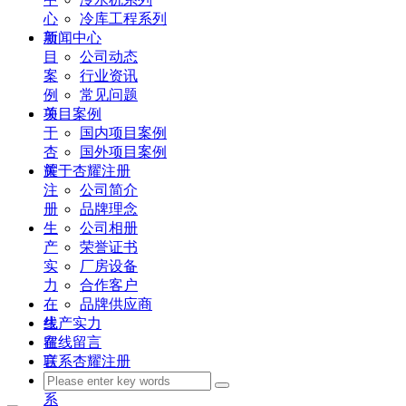
心
冷库工程系列
项
新闻中心
目
公司动态
案
行业资讯
例
常见问题
关
项目案例
于
国内项目案例
杏
国外项目案例
耀
关于杏耀注册
注
公司简介
册
品牌理念
生
公司相册
产
荣誉证书
实
厂房设备
力
合作客户
在
品牌供应商
线
生产实力
留
在线留言
言
联系杏耀注册
联
系