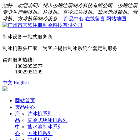
您好，欢迎访问广州市杏耀注册制冷科技有限公司，杏耀注册
专业生产制冰机、片冰机、直冷式块冰机、盐水池冰砖机、管
冰机、方冰机等制冷设备。
产品中心
在线留言
网站地图
制冰设备一站式服务商
制冰机源头厂家，为客户提供制冰系统全套定制服务
咨询服务热线:
18029052577
18029051299
中文
English
首
网站首页
页
产品中心
产
片冰机系列
品
直冷式块冰机系列
中
盐水池制冰系列
心
方冰机系列
新
管冰机系列