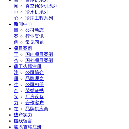
闻
真空预冷机系列
中
冷水机系列
心
冷库工程系列
项
新闻中心
目
公司动态
案
行业资讯
例
常见问题
关
项目案例
于
国内项目案例
杏
国外项目案例
耀
关于杏耀注册
注
公司简介
册
品牌理念
生
公司相册
产
荣誉证书
实
厂房设备
力
合作客户
在
品牌供应商
线
生产实力
留
在线留言
言
联系杏耀注册