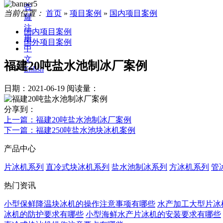
杏
当前位置：
首页
»
项目案例
»
国内项目案例
耀
注
国内项目案例
册
国外项目案例
中
文
福建20吨盐水池制冰厂案例
Enlish
日期：2021-06-19
阅读量：
分享到：
上一篇
：福建20吨盐水池制冰厂案例
下一篇
：福建250吨盐水池块冰机案例
产品中心
片冰机系列
直冷式块冰机系列
盐水池制冰系列
方冰机系列
管
热门资讯
小型保鲜降温块冰机的操作注意事项有哪些
水产加工大型片冰
冰机的防护要求有哪些
小型海鲜水产片冰机的安装要求有哪些