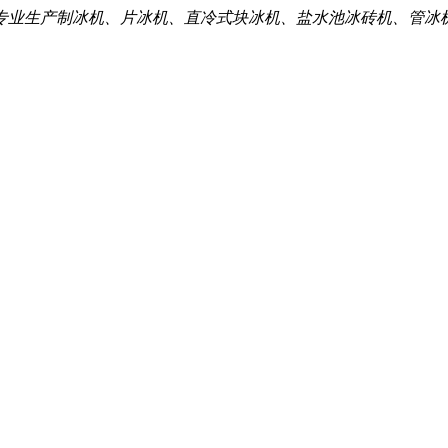
专业生产制冰机、片冰机、直冷式块冰机、盐水池冰砖机、管冰