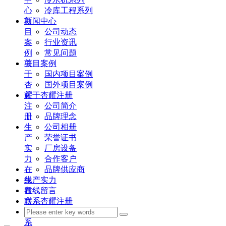
心
冷库工程系列
项
新闻中心
目
公司动态
案
行业资讯
例
常见问题
关
项目案例
于
国内项目案例
杏
国外项目案例
耀
关于杏耀注册
注
公司简介
册
品牌理念
生
公司相册
产
荣誉证书
实
厂房设备
力
合作客户
在
品牌供应商
线
生产实力
留
在线留言
言
联系杏耀注册
联
系