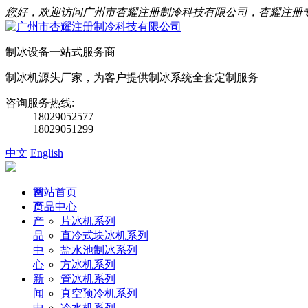
您好，欢迎访问广州市杏耀注册制冷科技有限公司，杏耀注册
制冰设备一站式服务商
制冰机源头厂家，为客户提供制冰系统全套定制服务
咨询服务热线:
18029052577
18029051299
中文
English
首
网站首页
页
产品中心
产
片冰机系列
品
直冷式块冰机系列
中
盐水池制冰系列
心
方冰机系列
新
管冰机系列
闻
真空预冷机系列
中
冷水机系列